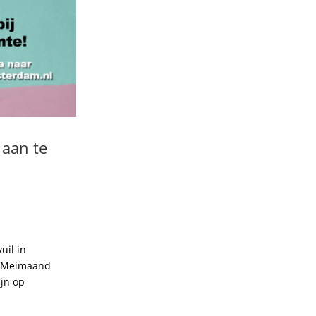
 aan te
uil in
e ‘Meimaand
jn op