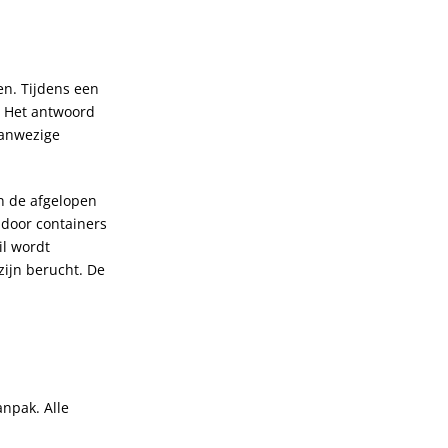
n. Tijdens een
. Het antwoord
 aanwezige
an de afgelopen
 door containers
il wordt
ijn berucht. De
anpak. Alle