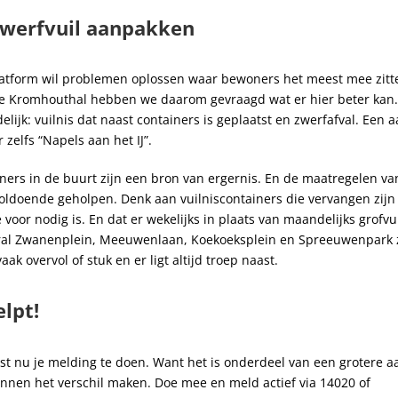
zwerfvuil aanpakken
tform wil problemen oplossen waar bewoners het meest mee zitte
de Kromhouthal hebben we daarom gevraagd wat er hier beter kan
elijk: vuilnis dat naast containers is geplaatst en zwerfafval. Een
zelfs “Napels aan het IJ”.
iners in de buurt zijn een bron van ergernis. En de maatregelen v
oldoende geholpen. Denk aan vuilniscontainers die vervangen zijn
voor nodig is. En dat er wekelijks in plaats van maandelijks grofvu
ral Zwanenplein, Meeuwenlaan, Koekoeksplein en Spreeuwenpark z
aak overvol of stuk en er ligt altijd troep naast.
lpt!
ist nu je melding te doen. Want het is onderdeel van een grotere a
nnen het verschil maken. Doe mee en meld actief via 14020 of