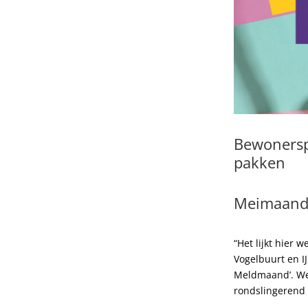
Bewonerspl
pakken
Meimaand
“Het lijkt hier 
Vogelbuurt en I
Meldmaand’. We 
rondslingerend 