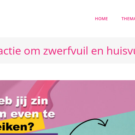
HOME
THEMA
ctie om zwerfvuil en huisv