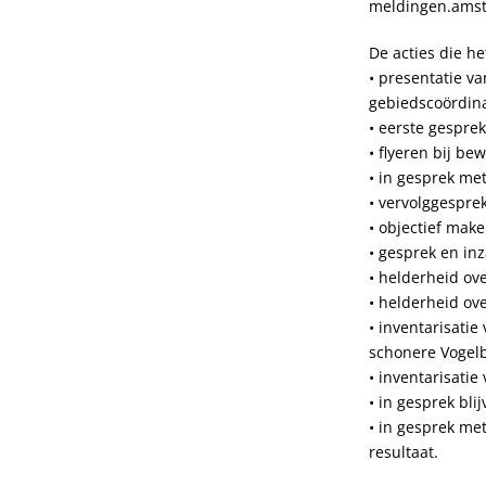
meldingen.amst
De acties die h
• presentatie v
gebiedscoördin
• eerste gespre
• flyeren bij be
• in gesprek m
• vervolggespr
• objectief mak
• gesprek en in
•
helderheid ov
• helderheid ov
• inventarisati
schonere Vogelb
• inventarisati
• in gesprek bl
• in gesprek me
resultaat.