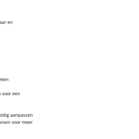
aar en
eken
n voor een
 nodig aanpassen
assen voor meer