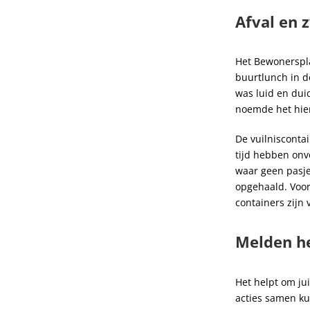
Afval en 
Het Bewonerspla
buurtlunch in 
was luid en duid
noemde het hier 
De vuilnisconta
tijd hebben onv
waar geen pasje 
opgehaald. Voo
containers zijn v
Melden he
Het helpt om ju
acties samen ku