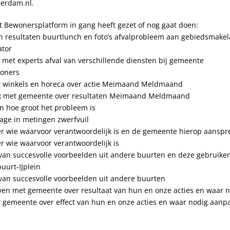
erdam.nl.
et Bewonersplatform in gang heeft gezet of nog gaat doen:
an resultaten buurtlunch en foto’s afvalprobleem aan gebiedsmakel
ator
k met experts afval van verschillende diensten bij gemeente
woners
et winkels en horeca over actie Meimaand Meldmaand
ek met gemeente over resultaten Meimaand Meldmaand
en hoe groot het probleem is
zage in metingen zwerfvuil
er wie waarvoor verantwoordelijk is en de gemeente hierop aanspr
er wie waarvoor verantwoordelijk is
e van succesvolle voorbeelden uit andere buurten en deze gebruike
uurt-IJplein
e van succesvolle voorbeelden uit andere buurten
ijven met gemeente over resultaat van hun en onze acties en waar
t gemeente over effect van hun en onze acties en waar nodig aanp