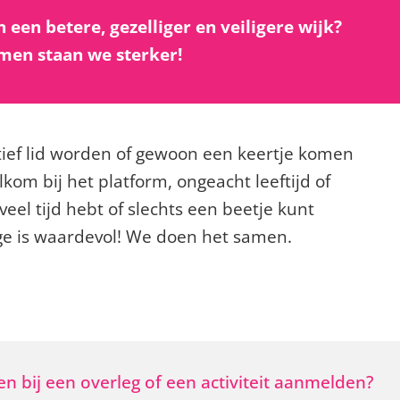
een betere, gezelliger en veiligere wijk?
amen staan we sterker!
tief lid worden of gewoon een keertje komen
lkom bij het platform, ongeacht leeftijd of
veel tijd hebt of slechts een beetje kunt
age is waardevol! We doen het samen.
en bij een overleg of een activiteit aanmelden?