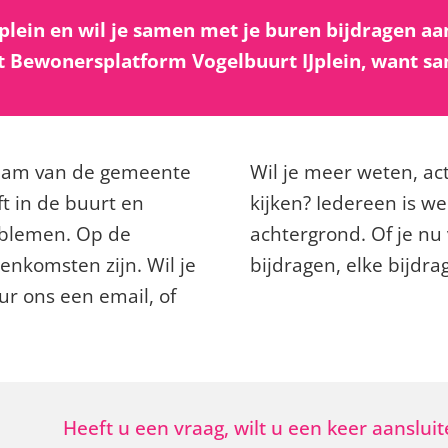
plein en wil je samen met je buren bijdragen aan 
het Bewonersplatform Vogelbuurt IJplein, want s
team van de gemeente
Wil je meer weten, ac
t in de buurt en
kijken? Iedereen is we
oblemen. Op de
achtergrond. Of je nu 
enkomsten zijn. Wil je
bijdragen, elke bijdr
ur ons een email, of
Heeft u een vraag, wilt u een keer aansluit