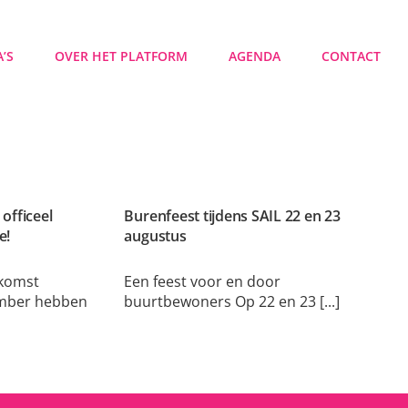
’S
OVER HET PLATFORM
AGENDA
CONTACT
officeel
Burenfeest tijdens SAIL 22 en 23
e!
augustus
komst
Een feest voor en door
mber hebben
buurtbewoners Op 22 en 23 [...]