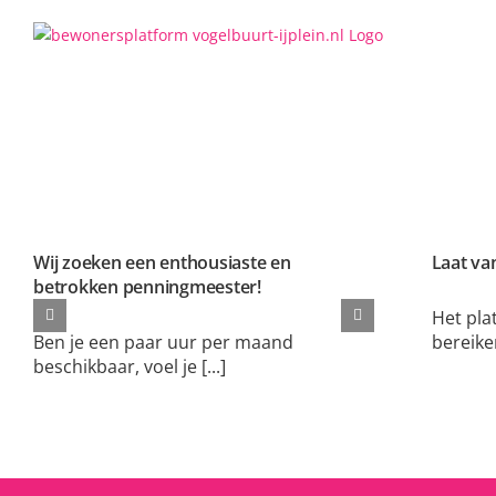
Ga
naar
inhoud
Wij zoeken een enthousiaste en
Laat va
betrokken penningmeester!
Het pla
Ben je een paar uur per maand
bereiken,
beschikbaar, voel je [...]