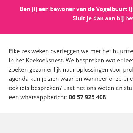
Ben jij een bewoner van de Vogelbuurt IJ
Sluit je dan aan bij 
Elke zes weken overleggen we met het buurt
in het Koekoeksnest. We bespreken wat er leef
zoeken gezamenlijk naar oplossingen voor pr
agenda kun je zien waar en wanneer onze bije
ook iets bespreken? Laat het ons weten en stu
een whatsappbericht:
06 57 925 408