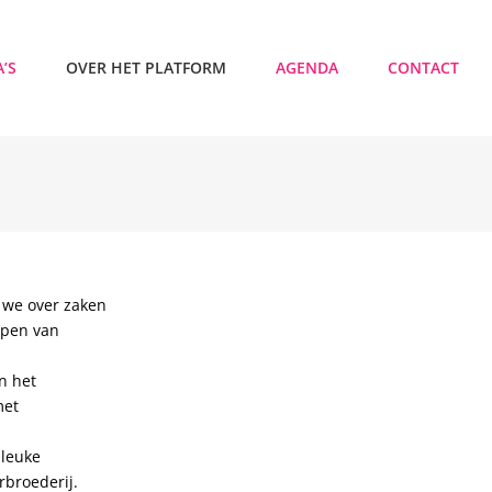
’S
OVER HET PLATFORM
AGENDA
CONTACT
 we over zaken
ppen van
n het
met
 leuke
rbroederij.