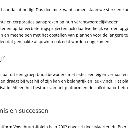
ft aandacht nodig. Dus doe mee, want samen staan we sterk en k
te en corporaties aanspreken op hun verantwoordelijkheden
efenen opdat verbeteringsprojecten ook daadwerkelijk worden opge
 en meehelpen met het opstellen van plannen voor de langere te
zien dat gemaakte afspraken ook echt worden nagekomen.
j?
staat uit een groep buurtbewoners met ieder een eigen verhaal en
en draagt bij wat hij of zijn kan en belangrijk en leuk vindt. Het pl
isatie. Alleen het bestuur van het platform en de coördinator heb
nis en successen
tform Vogelbuurt-IJplein is in 200? opgezet door Maarten de Boer. 