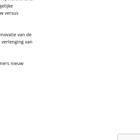
elijke
uw versus
enovatie van de
 verlenging van
oners nieuw