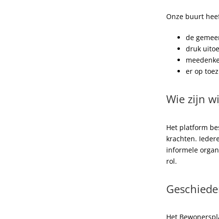
Onze buurt hee
de gemeen
druk uito
meedenken
er op toe
Wie zijn wi
Het platform be
krachten. Iedere
informele organ
rol.
Geschiede
Het Bewonerspla