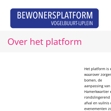
Ga
naar
inhoud
Over het platform
Het platform i
waarover zorgen
bomen, de
aanpassing van 
Hamerkwartier 
rondslingerend
afval en vuilni
evenementen zoa