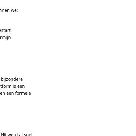
unnen we:
start
rmijn
 bijzondere
atform is een
ben een formele
Hij werd al snel