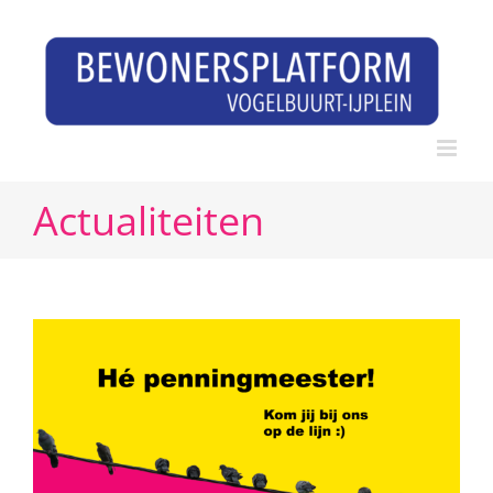
Ga
naar
inhoud
Actualiteiten